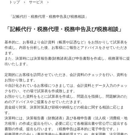
トップ
›
サービス
›
「記帳代行・税務代理・税務申告及び税務相談」
「記帳代行・税務代理・税務申告及び税務相談」
基本的に、お客様より会計資料（帳票や証憑など）をお預かりして試算表を
作成し、内容を分析した後、お客様にご報告とアドバイスをさせていただき
ます。
また、決算時には決算報告書(財務諸表)及び申告書類を作成し、税務署等に提
出いたします。
定期的にお客様を訪問させていただき、会計資料のチェックを行い、資料を
お預かり致します。
※自計化されているお客様につきましては、会計資料とデータ入力のチェッ
クを行い、その場で試算表を作成致します。
お預かりした資料をもとに試算表を作成し、問題点を指摘し、問題解決のた
めのアドバイスやご提案をさせていただきます。
資金繰り対策、決算対策及び節税や納税などの税金に関する相談に応じま
す。
決算時には、決算報告書（財務諸表）及び各種申告書（法人税・消費税・地
方税等）の作成と提出を行い、必要に応じて各種届出書や官公庁に提出する
書類の作成、提出も行います。（税務申告は基本的に電子申告です。）
税務調査の立会い（事前準備から事後処理まで）や、年末調整、法定調書の